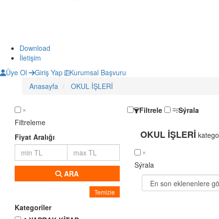
Download
İletişim
Üye Ol
Giriş Yap
Kurumsal Başvuru
Anasayfa
OKUL İŞLERİ
Filtrele
Sýrala
Filtreleme
OKUL İŞLERİ
kategor
Fiyat Aralığı
Sýrala
ARA
Temizle
Kategoriler