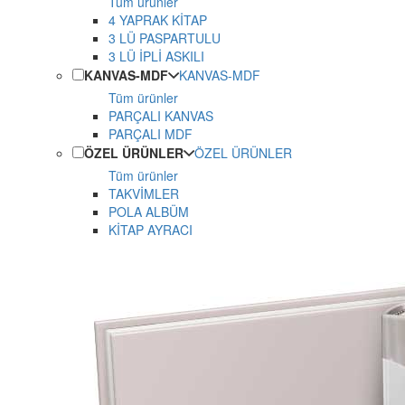
Tüm ürünler
4 YAPRAK KİTAP
3 LÜ PASPARTULU
3 LÜ İPLİ ASKILI
KANVAS-MDF
KANVAS-MDF
Tüm ürünler
PARÇALI KANVAS
PARÇALI MDF
ÖZEL ÜRÜNLER
ÖZEL ÜRÜNLER
Tüm ürünler
TAKVİMLER
POLA ALBÜM
KİTAP AYRACI